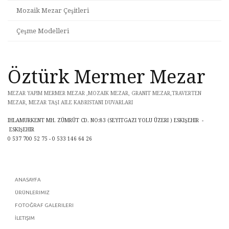
Mozaik Mezar Çeşitleri
Çeşme Modelleri
Öztürk Mermer Mezar
MEZAR YAPIM MERMER MEZAR ,MOZAIK MEZAR, GRANIT MEZAR,TRAVERTEN
MEZAR, MEZAR TAŞI AILE KABRISTANI DUVARLARI
IHLAMURKENT MH. ZÜMRÜT CD. NO:83 (SEYITGAZI YOLU ÜZERI ) ESKIŞEHIR -
ESKIŞEHIR
0 537 700 52 75 - 0 533 146 64 26
ANASAYFA
ÜRÜNLERIMIZ
FOTOĞRAF GALERILERI
İLETIŞIM