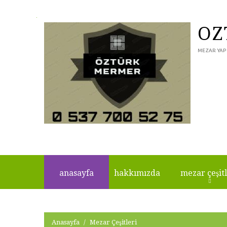
ÖZ
MEZAR YAP
anasayfa
hakkimizda
mezar çeşitl
Anasayfa
Mezar Çeşitleri