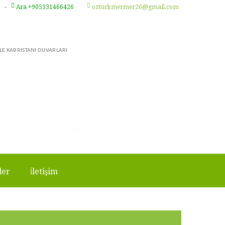
-
Ara +905331466426
ozturkmermer26@gmail.com
LE KABRISTANI DUVARLARI
̇ler
i̇letişim