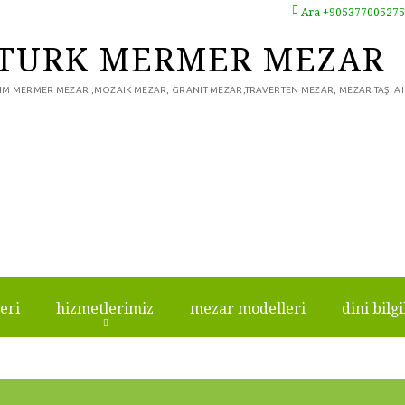
Ara +905377005275
TÜRK MERMER MEZAR
IM MERMER MEZAR ,MOZAIK MEZAR, GRANIT MEZAR,TRAVERTEN MEZAR, MEZAR TAŞI AI
eri
hizmetlerimiz
mezar modelleri
di̇ni̇ bi̇lgi